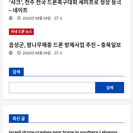
‘샤크’, 전주 전국 드론축구대회 세미프로 정상 등극
– 네이트
2026년 08월 09일
0
국내 드론 뉴스
음성군, 밤나무해충 드론 방제사업 추진 – 충북일보
2026년 08월 09일
0
검색
검색
최신 글
Israeli drone crashes near home in southern Lebanon,