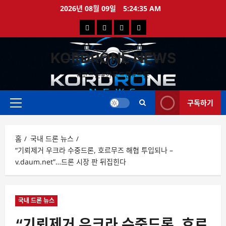
콘
2026년 08월 09일
5:24:35 AM
텐
국
해
드
드
츠
로
내
외
론
론
바
KORDRONE NEWS
드
드
영
특
로
론
론
상
가
#코드론#한국드론#드론
가
기
뉴
뉴
구독하기
스
스
주
메
뉴
홈
국내 드론 뉴스
“기뢰제거 우크라 수중드론, 호르무즈 해협 투입되나 –
v.daum.net”…드론 시장 판 뒤집힌다
국내 드론 뉴스
“기뢰제거 우크라 수중드론, 호르