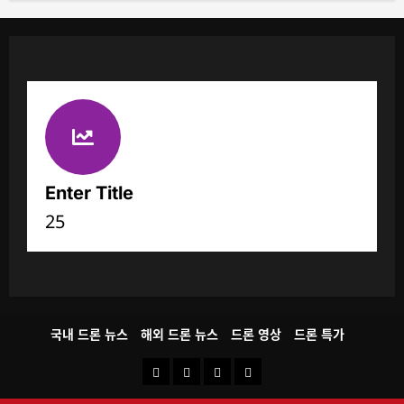
Enter Title
25
국내 드론 뉴스
해외 드론 뉴스
드론 영상
드론 특가
국
해
드
드
내
외
론
론