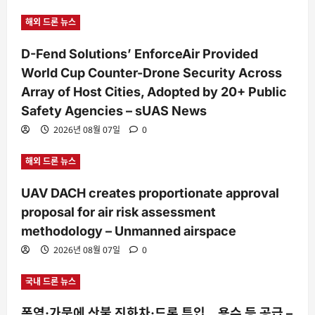
해외 드론 뉴스
D-Fend Solutions’ EnforceAir Provided
World Cup Counter-Drone Security Across
Array of Host Cities, Adopted by 20+ Public
Safety Agencies – sUAS News
2026년 08월 07일
0
해외 드론 뉴스
UAV DACH creates proportionate approval
proposal for air risk assessment
methodology – Unmanned airspace
2026년 08월 07일
0
국내 드론 뉴스
폭염·가뭄에 산불 진화차·드론 투입…용수 등 공급 –