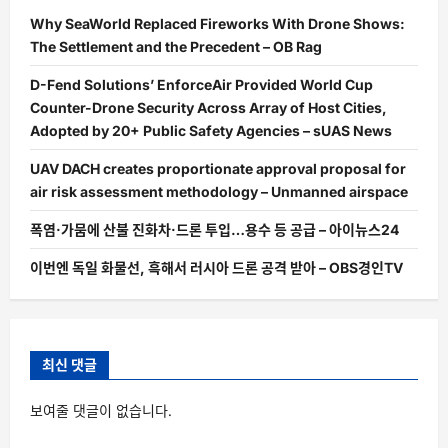
Why SeaWorld Replaced Fireworks With Drone Shows:
The Settlement and the Precedent – OB Rag
D-Fend Solutions’ EnforceAir Provided World Cup
Counter-Drone Security Across Array of Host Cities,
Adopted by 20+ Public Safety Agencies – sUAS News
UAV DACH creates proportionate approval proposal for
air risk assessment methodology – Unmanned airspace
폭염·가뭄에 산불 진화차·드론 투입…용수 등 공급 – 아이뉴스24
이번엔 독일 화물선, 흑해서 러시아 드론 공격 받아 – OBS경인TV
최신 댓글
보여줄 댓글이 없습니다.