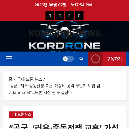
콘
2026년 08월 07일
8:17:54 PM
텐
국
해
드
드
츠
로
내
외
론
론
바
KORDRONE NEWS
드
드
영
특
로
론
론
상
가
#코드론#한국드론#드론
가
기
뉴
뉴
구독하기
스
스
주
메
뉴
홈
국내 드론 뉴스
“공군, ‘러우·중동전쟁 교훈’ 가성비 공격 무인기 도입 검토 –
v.daum.net”…드론 시장 판 뒤집힌다
국내 드론 뉴스
“공군, ‘러우·중동전쟁 교훈’ 가성