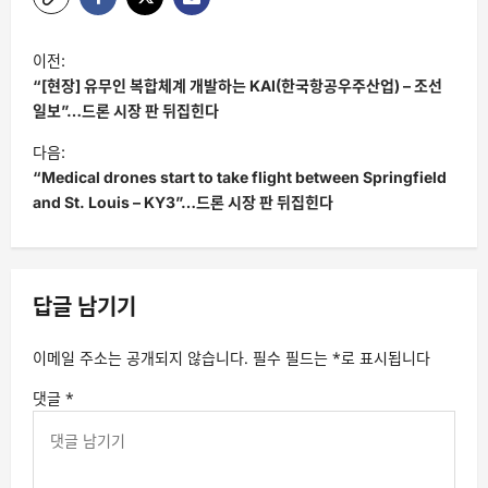
글
이전:
탐
“[현장] 유무인 복합체계 개발하는 KAI(한국항공우주산업) – 조선
색
일보”…드론 시장 판 뒤집힌다
다음:
“Medical drones start to take flight between Springfield
and St. Louis – KY3”…드론 시장 판 뒤집힌다
답글 남기기
이메일 주소는 공개되지 않습니다.
필수 필드는
*
로 표시됩니다
댓글
*