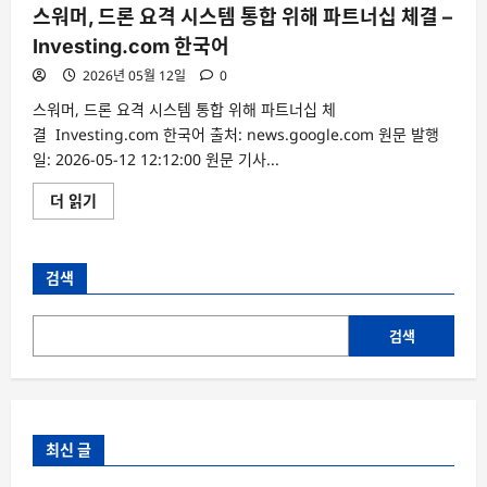
스워머, 드론 요격 시스템 통합 위해 파트너십 체결 –
Investing.com 한국어
2026년 05월 12일
0
스워머, 드론 요격 시스템 통합 위해 파트너십 체
결 Investing.com 한국어 출처: news.google.com 원문 발행
일: 2026-05-12 12:12:00 원문 기사...
스
더 읽기
워
머,
드
론
요
검색
격
시
스
템
검색
통
합
위
해
파
트
너
최신 글
십
체