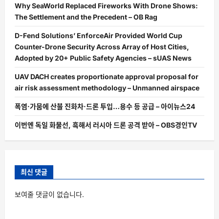
결
Why SeaWorld Replaced Fireworks With Drone Shows:
–
Investing.com
The Settlement and the Precedent – OB Rag
한
국
어
D-Fend Solutions’ EnforceAir Provided World Cup
에
Counter-Drone Security Across Array of Host Cities,
대
해
Adopted by 20+ Public Safety Agencies – sUAS News
더
읽
어
UAV DACH creates proportionate approval proposal for
보
air risk assessment methodology – Unmanned airspace
기
폭염·가뭄에 산불 진화차·드론 투입…용수 등 공급 – 아이뉴스24
이번엔 독일 화물선, 흑해서 러시아 드론 공격 받아 – OBS경인TV
최신 댓글
보여줄 댓글이 없습니다.