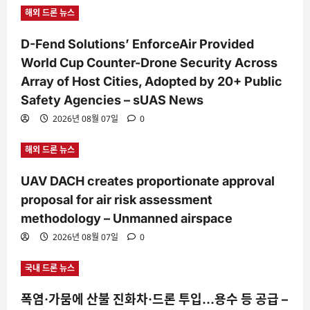
해외 드론 뉴스
D-Fend Solutions’ EnforceAir Provided
World Cup Counter-Drone Security Across
Array of Host Cities, Adopted by 20+ Public
Safety Agencies – sUAS News
2026년 08월 07일
0
해외 드론 뉴스
UAV DACH creates proportionate approval
proposal for air risk assessment
methodology – Unmanned airspace
2026년 08월 07일
0
국내 드론 뉴스
폭염·가뭄에 산불 진화차·드론 투입…용수 등 공급 –