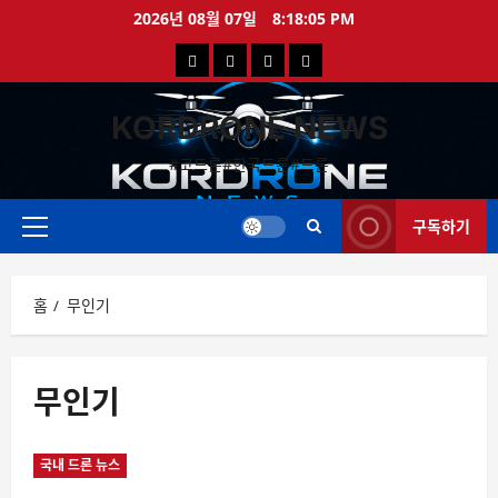
콘
2026년 08월 07일
8:18:05 PM
텐
국
해
드
드
츠
로
내
외
론
론
바
KORDRONE NEWS
드
드
영
특
로
론
론
상
가
#코드론#한국드론#드론
가
기
뉴
뉴
구독하기
스
스
주
메
뉴
홈
무인기
무인기
국내 드론 뉴스